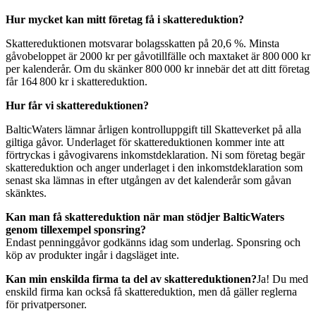
Hur mycket kan mitt företag få i skattereduktion?
Skattereduktionen motsvarar bolagsskatten på 20,6 %. Minsta
gåvobeloppet är 2000 kr per gåvotillfälle och maxtaket är 800 000 kr
per kalenderår. Om du skänker 800 000 kr innebär det att ditt företag
får 164 800 kr i skattereduktion.
Hur får vi skattereduktionen?
BalticWaters lämnar årligen kontrolluppgift till Skatteverket på alla
giltiga gåvor. Underlaget för skattereduktionen kommer inte att
förtryckas i gåvogivarens inkomstdeklaration. Ni som företag begär
skattereduktion och anger underlaget i den inkomstdeklaration som
senast ska lämnas in efter utgången av det kalenderår som gåvan
skänktes.
Kan man få skattereduktion när man stödjer BalticWaters
genom tillexempel sponsring?
Endast penninggåvor godkänns idag som underlag. Sponsring och
köp av produkter ingår i dagsläget inte.
Kan min enskilda firma ta del av skattereduktionen?
Ja! Du med
enskild firma kan också få skattereduktion, men då gäller reglerna
för privatpersoner.