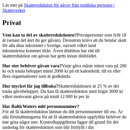
Läs mer på
Skattereduktion för gåvor från juridiska personer |
Skatteverket
Privat
Vem kan ta del av skattereduktionen?
Privatpersoner som fyllt 18
år (senast det året du ger gåvan). Dessutom krävs att du betalar skatt
för alla dina inkomster i Sverige, oavsett vilket land
inkomsterna kommer ifrån. Även dödsbon har rätt till
skattereduktion om gåvan har getts innan dödsfallet.
Hur stor behöver gåvan vara?
Varje gåva måste minst vara på 200
kr och totala beloppet minst 2000 kr på ett kalenderår, till en eller
flera organisationer som är godkända.
Hur mycket får jag tillbaka?
Skattereduktionen är 25 % av det
totala gåvobeloppet. Du kan få skattereduktion med högst 3000 kr
vilket motsvarar gåvor på totalt 12 000 kr per år.
Har BalticWaters mitt personnummer?
För att få skattereduktion lämnar du ditt personnummer till oss. Är
alla förutsättningarna för att få skattereduktion uppfyllda behöver du
inte göra något mer. Kontrolluppgifterna ligger till grund för det
underlag för skattereduktion som blir förifyllt i din