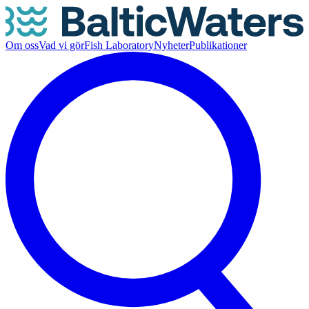
Om oss
Vad vi gör
Fish Laboratory
Nyheter
Publikationer