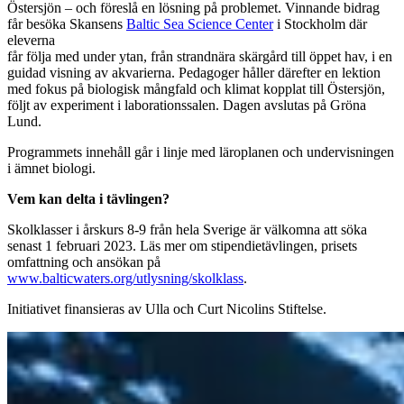
Östersjön – och föreslå en lösning på problemet. Vinnande bidrag
får besöka Skansens
Baltic Sea Science Center
i Stockholm där
eleverna
får följa med under ytan, från strandnära skärgård till öppet hav, i en
guidad visning av akvarierna. Pedagoger håller därefter en lektion
med fokus på biologisk mångfald och klimat kopplat till Östersjön,
följt av experiment i laborationssalen. Dagen avslutas på Gröna
Lund.
Programmets innehåll går i linje med läroplanen och undervisningen
i ämnet biologi.
Vem kan delta i tävlingen?
Skolklasser i årskurs 8-9 från hela Sverige är välkomna att söka
senast 1 februari 2023. Läs mer om stipendietävlingen, prisets
omfattning och ansökan på
www.balticwaters.org/utlysning/skolklass
.
Initiativet finansieras av Ulla och Curt Nicolins Stiftelse.