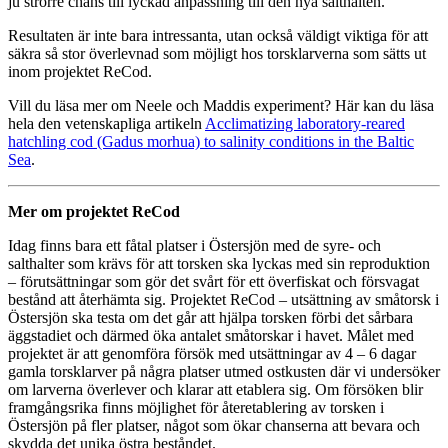
ju strörre chans till lyckad anpassning till den nya salthalten.
Resultaten är inte bara intressanta, utan också väldigt viktiga för att
säkra så stor överlevnad som möjligt hos torsklarverna som sätts ut
inom projektet ReCod.
Vill du läsa mer om Neele och Maddis experiment? Här kan du läsa
hela den vetenskapliga artikeln
Acclimatizing laboratory-reared
hatchling cod (Gadus morhua) to salinity conditions in the Baltic
Sea
.
Mer om projektet ReCod
Idag finns bara ett fåtal platser i Östersjön med de syre- och
salthalter som krävs för att torsken ska lyckas med sin reproduktion
– förutsättningar som gör det svårt för ett överfiskat och försvagat
bestånd att återhämta sig. Projektet ReCod – utsättning av småtorsk i
Östersjön ska testa om det går att hjälpa torsken förbi det sårbara
äggstadiet och därmed öka antalet småtorskar i havet. Målet med
projektet är att genomföra försök med utsättningar av 4 – 6 dagar
gamla torsklarver på några platser utmed ostkusten där vi undersöker
om larverna överlever och klarar att etablera sig. Om försöken blir
framgångsrika finns möjlighet för återetablering av torsken i
Östersjön på fler platser, något som ökar chanserna att bevara och
skydda det unika östra beståndet.