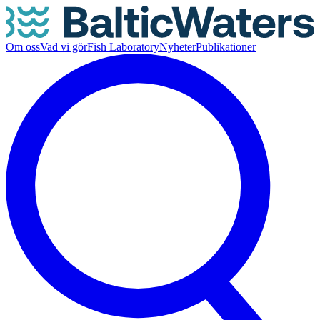
Om oss
Vad vi gör
Fish Laboratory
Nyheter
Publikationer