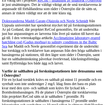
En viktig del i projektet
ReCod – utsättning av småtorsk i Östersjön
är just utsättningen. Det är väldigt viktigt att de små torsklarverna är
anpassade till förhållandena som råder i Östersjön där de sätts ut,
annars är risken väldigt stor att de inte klara sig.
Doktoranderna Maddi Garate-Olaizola och Neele Schmidt
från
Uppsala universitet har spenderat mycket tid på forskningsstationen
Ar på Gotland, där projektet ReCod genomförs, för att undersöka
just hur anpassningen av larverna från livet på station till havet ska
gå till. I den vetenskapliga artikeln
Acclimatizing laboratory-reared
hatchling cod (Gadus morhua) to salinity conditions in the Baltic
Sea
har Maddi och Neele genomfört experiment där de undersökt
hur torskägg och torsklarver kan anpassas från den höga salthalten i
bassängerna på stationen, till den lägre som råder i Östersjön, samt
hur en salthaltminskning påverkar överlevnad, kläckningsförmåga
samt flytförmåga hos både ägg och larver.
Varför är salthalten på forskningsstationen inte densamma som
i Östersjön?
För en lyckad torsklek krävs en salthalt på minst 11 promille och en
syrehalt som inte understiger 2 mg/l. Idag finns det bara en plats
kvar med den syre- och salthalt som krävs för lyckad lek –
Bornholmsbassängen. På de platser i Östersjön där torsklarverna
från projektet ReCod sätts ut är salthalten 7 promille. På
forskningsstationen är salthalten i bassängerna 17 promille under
lekperioden och syrehalten ca 10 mg/l vilket är ultimata förhållanden