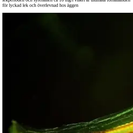
för lyckad lek och överlevnad hos äggen