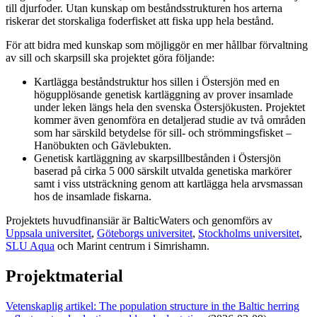
till djurfoder. Utan kunskap om beståndsstrukturen hos arterna
riskerar det storskaliga foderfisket att fiska upp hela bestånd.
För att bidra med kunskap som möjliggör en mer hållbar förvaltning
av sill och skarpsill ska projektet göra följande:
Kartlägga beståndstruktur hos sillen i Östersjön med en
högupplösande genetisk kartläggning av prover insamlade
under leken längs hela den svenska Östersjökusten. Projektet
kommer även genomföra en detaljerad studie av två områden
som har särskild betydelse för sill- och strömmingsfisket –
Hanöbukten och Gävlebukten.
Genetisk kartläggning av skarpsillbestånden i Östersjön
baserad på cirka 5 000 särskilt utvalda genetiska markörer
samt i viss utsträckning genom att kartlägga hela arvsmassan
hos de insamlade fiskarna.
Projektets huvudfinansiär är BalticWaters och genomförs av
Uppsala universitet
,
Göteborgs universitet
,
Stockholms universitet
,
SLU Aqua
och Marint centrum i Simrishamn.
Projektmaterial
Vetenskaplig artikel: The population structure in the Baltic herring