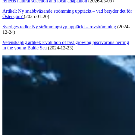
reflects natural selection and local adaptation
(2026-03-09)
Artikel: Ny snabbväxande strömming upptäckt – vad betyder det för
Östersjön?
(2025-01-20)
Sveriges radio: Ny strömmingstyp upptäckt – rovströmming
(2024-
12-24)
Vetenskaplig artikel: Evolution of fast-growing piscivorous herring
in the young Baltic Sea
(2024-12-23)