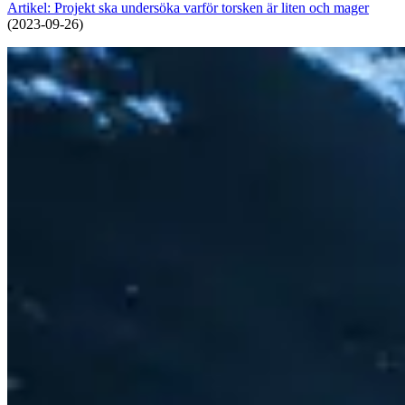
Artikel: Projekt ska undersöka varför torsken är liten och mager
(2023-09-26)