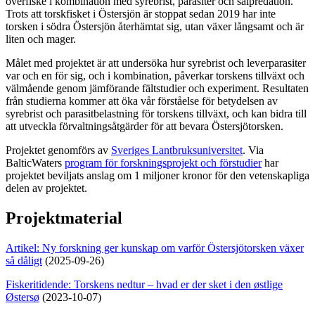
överfiske i kombination med syrebrist, parasiter och sälpredation.
Trots att torskfisket i Östersjön är stoppat sedan 2019 har inte
torsken i södra Östersjön återhämtat sig, utan växer långsamt och är
liten och mager.
Målet med projektet är att undersöka hur syrebrist och leverparasiter
var och en för sig, och i kombination, påverkar torskens tillväxt och
välmående genom jämförande fältstudier och experiment. Resultaten
från studierna kommer att öka vår förståelse för betydelsen av
syrebrist och parasitbelastning för torskens tillväxt, och kan bidra till
att utveckla förvaltningsåtgärder för att bevara Östersjötorsken.
Projektet genomförs av
Sveriges Lantbruksuniversitet
. Via
BalticWaters
program för forskningsprojekt och förstudier
har
projektet beviljats anslag om 1 miljoner kronor för den vetenskapliga
delen av projektet.
Projektmaterial
Artikel: Ny forskning ger kunskap om varför Östersjötorsken växer
så dåligt
(2025-09-26)
Fiskeritidende: Torskens nedtur – hvad er der sket i den østlige
Østersø
(2023-10-07)