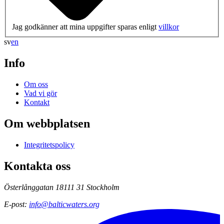
Jag godkänner att mina uppgifter sparas enligt
villkor
sv
en
Info
Om oss
Vad vi gör
Kontakt
Om webbplatsen
Integritetspolicy
Kontakta oss
Österlånggatan 18
111 31 Stockholm
E-post
:
info@balticwaters.org