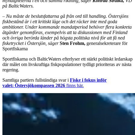
myndigheterna i en och samma riktning, säger
Konrad Stralka,
VD
på BalticWaters.
–
Nu måste de beslutsfattarna gå från ord till handling. Östersjöns
fiskbestånd är i ett kritiskt läge och det räcker inte med goda
ambitioner. Under kommande mandatperiod behöver flera konkreta
åtgärder genomföras, exempelvis att ta diskussionen med Finland
och övriga berörda länder på högsta politiska nivå för att få ned
fisketrycket i Östersjön, säger
Sten Frohm,
generalsekreterare för
Sportfiskarna
Sportfiskarna och BalticWaters efterlyser ett stärkt politiskt ledarskap
där målet om livskraftiga fiskpopulationer tydligt prioriteras av nästa
regering.
Samtliga partiers fullständiga svar i
Fiske i fokus inför
valet:
Östersjökompassen 2026
finns här.