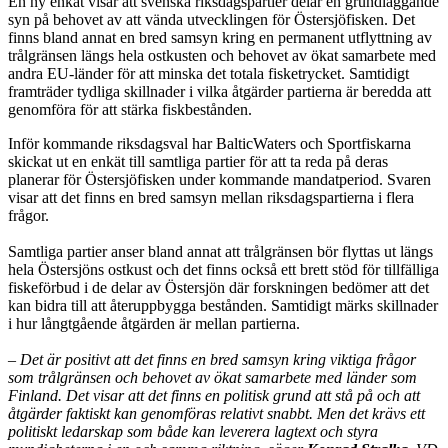
En ny enkät visar att svenska riksdagspartier delar en grundläggande
syn på behovet av att vända utvecklingen för Östersjöfisken. Det
finns bland annat en bred samsyn kring en permanent utflyttning av
trålgränsen längs hela ostkusten och behovet av ökat samarbete med
andra EU-länder för att minska det totala fisketrycket. Samtidigt
framträder tydliga skillnader i vilka åtgärder partierna är beredda att
genomföra för att stärka fiskbestånden.
Inför kommande riksdagsval har BalticWaters och Sportfiskarna
skickat ut en enkät till samtliga partier för att ta reda på deras
planerar för Östersjöfisken under kommande mandatperiod. Svaren
visar att det finns en bred samsyn mellan riksdagspartierna i flera
frågor.
Samtliga partier anser bland annat att trålgränsen bör flyttas ut längs
hela Östersjöns ostkust och det finns också ett brett stöd för tillfälliga
fiskeförbud i de delar av Östersjön där forskningen bedömer att det
kan bidra till att återuppbygga bestånden. Samtidigt märks skillnader
i hur långtgående åtgärden är mellan partierna.
– Det är positivt att det finns en bred samsyn kring viktiga frågor
som trålgränsen och behovet av ökat samarbete med länder som
Finland. Det visar att det finns en politisk grund att stå på och att
åtgärder faktiskt kan genomföras relativt snabbt. Men det krävs ett
politiskt ledarskap som både kan leverera lagtext och styra