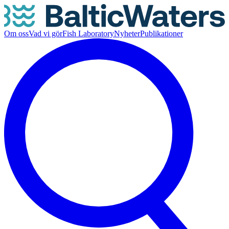
Om oss
Vad vi gör
Fish Laboratory
Nyheter
Publikationer