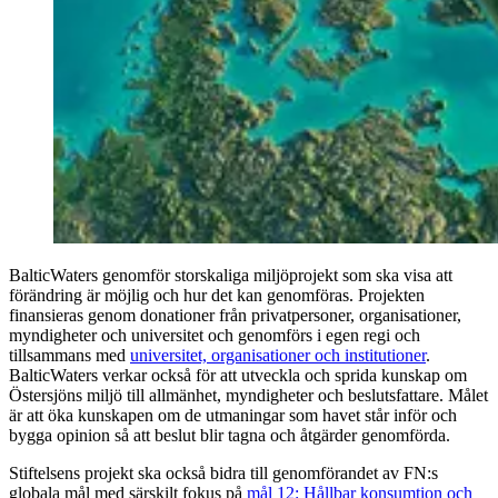
BalticWaters genomför storskaliga miljöprojekt som ska visa att
förändring är möjlig och hur det kan genomföras. Projekten
finansieras genom donationer från privatpersoner, organisationer,
myndigheter och universitet och genomförs i egen regi och
tillsammans med
universitet, organisationer och institutioner
.
BalticWaters verkar också för att utveckla och sprida kunskap om
Östersjöns miljö till allmänhet, myndigheter och beslutsfattare. Målet
är att öka kunskapen om de utmaningar som havet står inför och
bygga opinion så att beslut blir tagna och åtgärder genomförda.
Stiftelsens projekt ska också bidra till genomförandet av FN:s
globala mål med särskilt fokus på
mål 12: Hållbar konsumtion och