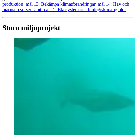
produktion, mål 13: Bekämpa klimatförändringar, mål 14: Hav och
marina resurser samt mål 15: Ekosystem och biologisk mångfald.
Stora miljöprojekt