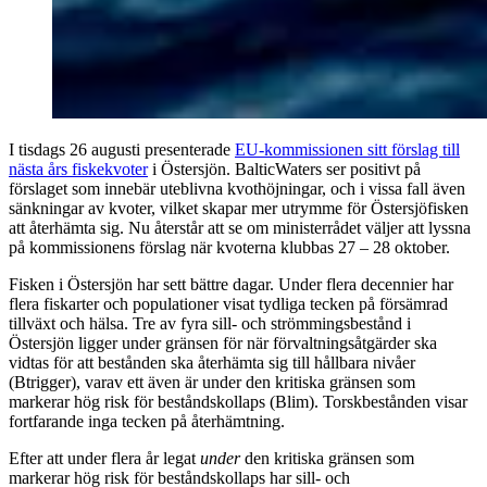
I tisdags 26 augusti presenterade
EU-kommissionen sitt förslag till
nästa års fiskekvoter
i Östersjön. BalticWaters ser positivt på
förslaget som innebär uteblivna kvothöjningar, och i vissa fall även
sänkningar av kvoter, vilket skapar mer utrymme för Östersjöfisken
att återhämta sig. Nu återstår att se om ministerrådet väljer att lyssna
på kommissionens förslag när kvoterna klubbas 27 – 28 oktober.
Fisken i Östersjön har sett bättre dagar. Under flera decennier har
flera fiskarter och populationer visat tydliga tecken på försämrad
tillväxt och hälsa. Tre av fyra sill- och strömmingsbestånd i
Östersjön ligger under gränsen för när förvaltningsåtgärder ska
vidtas för att bestånden ska återhämta sig till hållbara nivåer
(Btrigger), varav ett även är under den kritiska gränsen som
markerar hög risk för beståndskollaps (Blim). Torskbestånden visar
fortfarande inga tecken på återhämtning.
Efter att under flera år legat
under
den kritiska gränsen som
markerar hög risk för beståndskollaps har sill- och