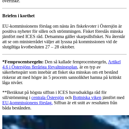
överfiske.
Briefen i korthet
EU-kommissionens förslag om nästa års fiskekvoter i Östersjön är
positiva nyheter för sillen och strömmingen. Fisket föreslås minska
jämfört med ICES råd. Detsamma gäller skarpsillsfisket. Nu återstår
att se om ministerrådet väljer att lyssna på kommissionen vid de
slutgiltiga kvotbesluten 27 – 28 oktober.
*Femprocentsregeln:
Den så kallade femprocentsregeln,
Artikel
4.6 i Östersjöns fleråriga förvaltningsplan
, är en typ av
säkerhetsspärr som innebär att fisket ska minskas om ett bestånd
riskerar att med högre än 5 procents sannolikhet hamna på kritiskt
låga nivåer.
**Beräknat på högsta siffran i ICES huvudsakliga råd för
sill/strömming i
centrala Östersjön
och
Bottniska viken
jämfört med
EU-kommissionens förslag.
Siffran är ett snitt av resultaten från
båda bestånden.