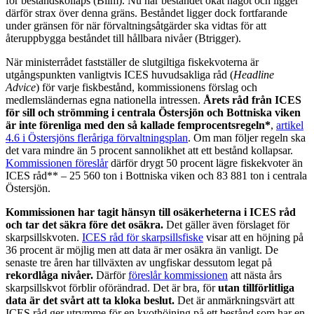
för beståndskollaps (Blim). Nu har beståndet ökat något och ligger
därför strax över denna gräns. Beståndet ligger dock fortfarande
under gränsen för när förvaltningsåtgärder ska vidtas för att
återuppbygga beståndet till hållbara nivåer (Btrigger).
När ministerrådet fastställer de slutgiltiga fiskekvoterna är
utgångspunkten vanligtvis ICES huvudsakliga råd (
Headline
Advice
) för varje fiskbestånd, kommissionens förslag och
medlemsländernas egna nationella intressen.
Årets råd från ICES
för sill och strömming i centrala Östersjön och Bottniska viken
är inte förenliga med den så kallade femprocentsregeln*
,
artikel
4.6 i Östersjöns fleråriga förvaltningsplan
. Om man följer regeln ska
det vara mindre än 5 procent sannolikhet att ett bestånd kollapsar.
Kommissionen föreslår
därför drygt 50 procent lägre fiskekvoter än
ICES råd** – 25 560 ton i Bottniska viken och 83 881 ton i centrala
Östersjön.
Kommissionen har tagit hänsyn till osäkerheterna i ICES råd
och tar det säkra före det osäkra.
Det gäller även förslaget för
skarpsillskvoten.
ICES råd för skarpsillsfiske
visar att en höjning på
36 procent är möjlig men att data är mer osäkra än vanligt. De
senaste tre åren har tillväxten av ungfiskar dessutom legat på
rekordlåga nivåer.
Därför
föreslår kommissionen
att nästa års
skarpsillskvot förblir oförändrad. Det är bra, för
utan tillförlitliga
data är det svårt att ta kloka beslut.
Det är anmärkningsvärt att
ICES råd ger utrymme för en kvothöjning på ett bestånd som har en