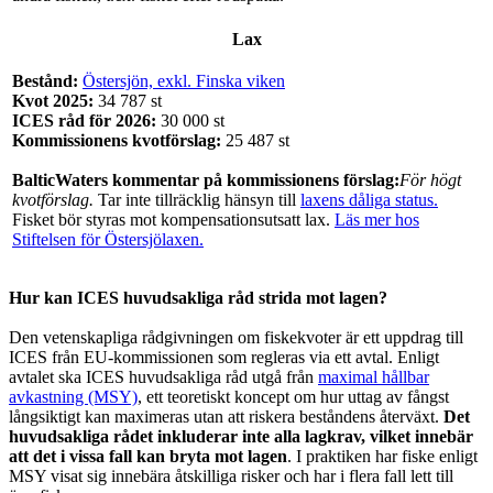
Lax
Bestånd:
Östersjön, exkl. Finska viken
Kvot 2025:
34 787 st
ICES råd för 2026:
30 000 st
Kommissionens kvotförslag:
25 487 st
BalticWaters kommentar
på kommissionens förslag
:
För högt
kvotförslag.
Tar inte tillräcklig hänsyn till
laxens dåliga status.
Fisket bör styras mot kompensationsutsatt lax.
Läs mer hos
Stiftelsen för Östersjölaxen.
Hur kan ICES huvudsakliga råd strida mot lagen?
Den vetenskapliga rådgivningen om fiskekvoter är ett uppdrag till
ICES från EU-kommissionen som regleras via ett avtal. Enligt
avtalet ska ICES huvudsakliga råd utgå från
maximal hållbar
avkastning (MSY)
, ett teoretiskt koncept om hur uttag av fångst
långsiktigt kan maximeras utan att riskera beståndens återväxt.
Det
huvudsakliga rådet inkluderar inte alla lagkrav, vilket innebär
att det i vissa fall kan bryta mot lagen
. I praktiken har fiske enligt
MSY visat sig innebära åtskilliga risker och har i flera fall lett till