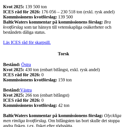
Kvot 2025:
139 500 ton
ICES råd för 2026:
176 056 – 230 518 ton (exkl. rysk andel)
Kommissionens kvotförslag:
139 500
BalticWaters kommentar
på kommissionens förslag
:
Bra
kvotförslag
som tar hänsyn till vetenskapliga osäkerheter och
beståndets dåliga status.
Läs ICES råd för skarpsill.
Torsk
Bestånd:
Östra
Kvot 2025:
430 ton (enbart bifångst, exkl. rysk andel)
ICES råd för 2026:
0
Kommissionens kvotförslag:
159 ton
Bestånd:
Västra
Kvot 2025:
266 ton (enbart bifångst)
ICES råd för 2026:
0
Kommissionens kvotförslag:
42 ton
BalticWaters kommentar
på kommissionens förslag
:
Olyckliga
men rimliga kvotförslag.
Om bifångsten tas bort skulle det stoppa
andra fisken, t.ex. fisket efter rödspätta.