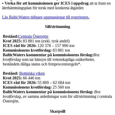
•
Verka för att kommissionen ger ICES i uppdrag
att ta fram en
återhämtningsplan för torsk med konkreta åtgärder.
Läs BalticWaters tidigare uppmaningar till regeringen.
Sill/strömming
Bestånd:
Centrala Östersjön
Kvot 2025:
83 881 ton (exkl. rysk andel)
ICES råd för 2026:
120 378 – 157 996 ton
Kommissionens kvotförslag:
83 881 ton
BalticWaters kommentar på kommissionens förslag:
Bra
kvotförslag
som tar hänsyn till vetenskapliga osäkerheter,
beståndets dåliga status och femprocentsregeln*.
Bestånd:
Bottniska viken
Kvot 2025:
66 446 ton
ICES råd för 2026:
55 869 – 62 684 ton
Kommissionens kvotförslag:
25 560 ton
BalticWaters kommentar på kommissionens förslag:
Bra
kvotförslag
, av samma anledningar som för sill/strömming i centrala
Östersjön.
Skarpsill