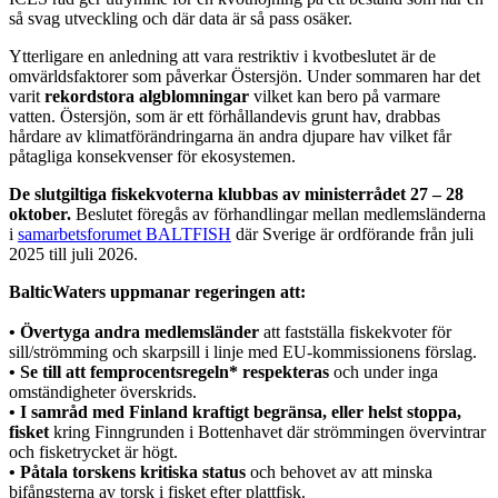
så svag utveckling och där data är så pass osäker.
Ytterligare en anledning att vara restriktiv i kvotbeslutet är de
omvärldsfaktorer som påverkar Östersjön. Under sommaren har det
varit
rekordstora algblomningar
vilket kan bero på varmare
vatten. Östersjön, som är ett förhållandevis grunt hav, drabbas
hårdare av klimatförändringarna än andra djupare hav vilket får
påtagliga konsekvenser för ekosystemen.
De slutgiltiga fiskekvoterna klubbas av ministerrådet 27 – 28
oktober.
Beslutet föregås av förhandlingar mellan medlemsländerna
i
samarbetsforumet BALTFISH
där Sverige är ordförande från juli
2025 till juli 2026.
BalticWaters uppmanar regeringen att:
•
Övertyga andra medlemsländer
att fastställa fiskekvoter för
sill/strömming och skarpsill i linje med EU-kommissionens förslag.
•
Se till att femprocentsregeln* respekteras
och under inga
omständigheter överskrids.
•
I samråd med Finland kraftigt begränsa, eller helst stoppa,
fisket
kring Finngrunden i Bottenhavet där strömmingen övervintrar
och fisketrycket är högt.
•
Påtala torskens kritiska status
och behovet av att minska
bifångsterna av torsk i fisket efter plattfisk.