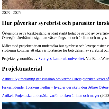
2023 - 2025
Hur påverkar syrebrist och parasiter torsk
Östersjöns östra torskbestånd är idag starkt hotat på grund av överfiske
Östersjön återhämtat sig, utan växer långsamt och är liten och mager.
Målet med projektet är att undersöka hur syrebrist och leverparasiter 
studierna kommer att öka vår förståelse för betydelsen av syrebrist och 
Projektet genomförs av
Sveriges Lantbruksuniversitet
. Via BalticWat
Projektmaterial
Artikel: Ny forskning ger kunskap om varför Östersjötorsken växer så
Fiskeritidende: Torskens nedtur – hvad er der sket i den østlige Østers
Artikel: Projekt ska undersöka varför torsken är liten och mager
(2023