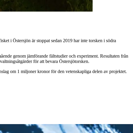
fisket i Östersjön är stoppat sedan 2019 har inte torsken i södra
älmående genom jämförande fältstudier och experiment. Resultaten från
rvaltningsåtgärder för att bevara Östersjötorsken.
anslag om 1 miljoner kronor för den vetenskapliga delen av projektet.