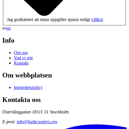
Jag godkänner att mina uppgifter sparas enligt
villkor
sv
en
Info
Om oss
Vad vi gör
Kontakt
Om webbplatsen
Integritetspolicy
Kontakta oss
Österlånggatan 18
111 31 Stockholm
E-post
:
info@balticwaters.org