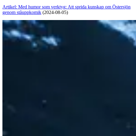
Artikel: Med humor som verktyg: Att sprida kunskap om Östersjön
genom ståuppkomik
(2024-08-05)