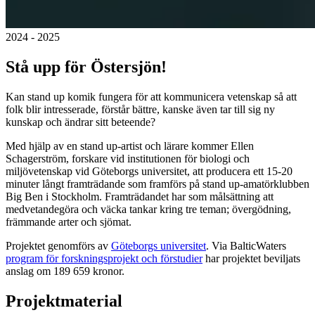
2024 - 2025
Stå upp för Östersjön!
Kan stand up komik fungera för att kommunicera vetenskap så att
folk blir intresserade, förstår bättre, kanske även tar till sig ny
kunskap och ändrar sitt beteende?
Med hjälp av en stand up-artist och lärare kommer Ellen
Schagerström, forskare vid institutionen för biologi och
miljövetenskap vid Göteborgs universitet, att producera ett 15-20
minuter långt framträdande som framförs på stand up-amatörklubben
Big Ben i Stockholm. Framträdandet har som målsättning att
medvetandegöra och väcka tankar kring tre teman; övergödning,
främmande arter och sjömat.
Projektet genomförs av
Göteborgs universitet
. Via BalticWaters
program för forskningsprojekt och förstudier
har projektet beviljats
anslag om 189 659 kronor.
Projektmaterial