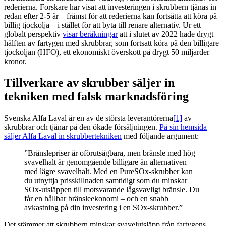
rederierna. Forskare har visat att investeringen i skrubbern tjänas in
redan efter 2-5 år – främst för att rederierna kan fortsätta att köra på
billig tjockolja – i stället för att byta till renare alternativ. Ur ett
globalt perspektiv
visar beräkningar
att i slutet av 2022 hade drygt
hälften av fartygen med skrubbrar, som fortsatt köra på den billigare
tjockoljan (HFO), ett ekonomiskt överskott på drygt 50 miljarder
kronor.
Tillverkare av skrubber säljer in
tekniken med falsk marknadsföring
Svenska Alfa Laval är en av de största leverantörerna
[1]
av
skrubbrar och tjänar på den ökade försäljningen.
På sin hemsida
säljer Alfa Laval in skrubbertekniken
med följande argument:
”Bränslepriser är oförutsägbara, men bränsle med hög
svavelhalt är genomgående billigare än alternativen
med lägre svavelhalt. Med en PureSOx-skrubber kan
du utnyttja prisskillnaden samtidigt som du minskar
SOx-utsläppen till motsvarande lågsvavligt bränsle. Du
får en hållbar bränsleekonomi – och en snabb
avkastning på din investering i en SOx-skrubber.”
Det stämmer att skrubbern minskar svavelutsläpp från fartygens