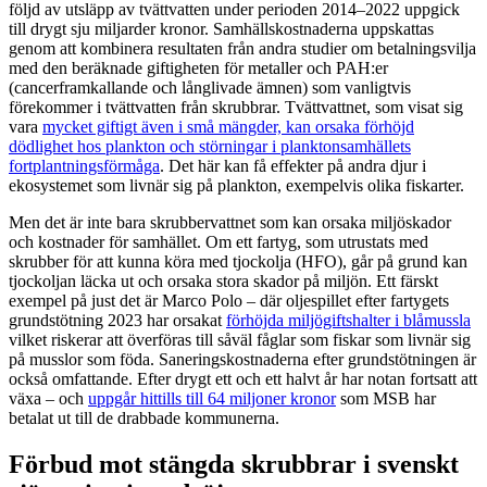
följd av utsläpp av tvättvatten under perioden 2014–2022 uppgick
till drygt sju miljarder kronor. Samhällskostnaderna uppskattas
genom att kombinera resultaten från andra studier om betalningsvilja
med den beräknade giftigheten för metaller och PAH:er
(cancerframkallande och långlivade ämnen) som vanligtvis
förekommer i tvättvatten från skrubbrar. Tvättvattnet, som visat sig
vara
mycket giftigt även i små mängder, kan orsaka förhöjd
dödlighet hos plankton och störningar i planktonsamhällets
fortplantningsförmåga
. Det här kan få effekter på andra djur i
ekosystemet som livnär sig på plankton, exempelvis olika fiskarter.
Men det är inte bara skrubbervattnet som kan orsaka miljöskador
och kostnader för samhället. Om ett fartyg, som utrustats med
skrubber för att kunna köra med tjockolja (HFO), går på grund kan
tjockoljan läcka ut och orsaka stora skador på miljön. Ett färskt
exempel på just det är Marco Polo – där oljespillet efter fartygets
grundstötning 2023 har orsakat
förhöjda miljögiftshalter i blåmussla
vilket riskerar att överföras till såväl fåglar som fiskar som livnär sig
på musslor som föda. Saneringskostnaderna efter grundstötningen är
också omfattande. Efter drygt ett och ett halvt år har notan fortsatt att
växa – och
uppgår hittills till 64 miljoner kronor
som MSB har
betalat ut till de drabbade kommunerna.
Förbud mot stängda skrubbrar i svenskt