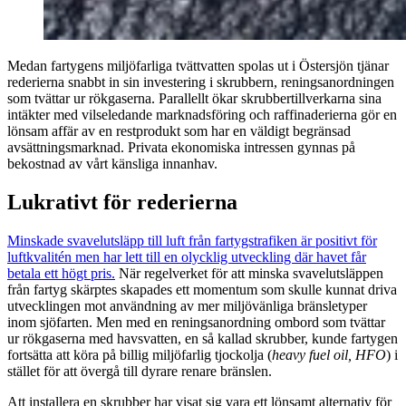
Medan fartygens miljöfarliga tvättvatten spolas ut i Östersjön tjänar
rederierna snabbt in sin investering i skrubbern, reningsanordningen
som tvättar ur rökgaserna. Parallellt ökar skrubbertillverkarna sina
intäkter med vilseledande marknadsföring och raffinaderierna gör en
lönsam affär av en restprodukt som har en väldigt begränsad
avsättningsmarknad. Privata ekonomiska intressen gynnas på
bekostnad av vårt känsliga innanhav.
Lukrativt för rederierna
Minskade svavelutsläpp till luft från fartygstrafiken är positivt för
luftkvalitén men har lett till en olycklig utveckling där havet får
betala ett högt pris.
När regelverket för att minska svavelutsläppen
från fartyg skärptes skapades ett momentum som skulle kunnat driva
utvecklingen mot användning av mer miljövänliga bränsletyper
inom sjöfarten. Men med en reningsanordning ombord som tvättar
ur rökgaserna med havsvatten, en så kallad skrubber, kunde fartygen
fortsätta att köra på billig miljöfarlig tjockolja (
heavy fuel oil, HFO
) i
stället för att övergå till dyrare renare bränslen.
Att installera en skrubber har visat sig vara ett lönsamt alternativ för