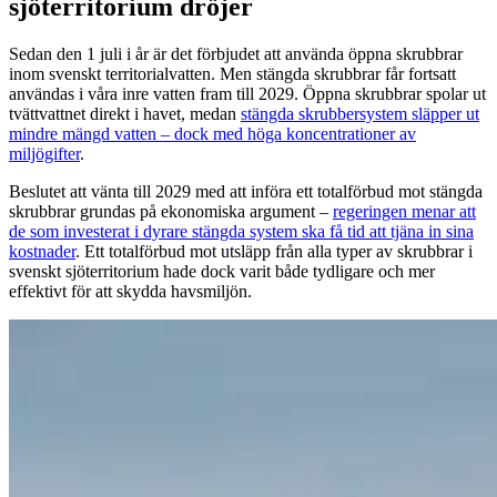
sjöterritorium dröjer
Sedan den 1 juli i år är det förbjudet att använda öppna skrubbrar
inom svenskt territorialvatten. Men stängda skrubbrar får fortsatt
användas i våra inre vatten fram till 2029. Öppna skrubbrar spolar ut
tvättvattnet direkt i havet, medan
stängda skrubbersystem släpper ut
mindre mängd vatten – dock med höga koncentrationer av
miljögifter
.
Beslutet att vänta till 2029 med att införa ett totalförbud mot stängda
skrubbrar grundas på ekonomiska argument –
regeringen menar att
de som investerat i dyrare stängda system ska få tid att tjäna in sina
kostnader
. Ett totalförbud mot utsläpp från alla typer av skrubbrar i
svenskt sjöterritorium hade dock varit både tydligare och mer
effektivt för att skydda havsmiljön.