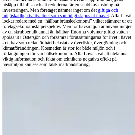
utsläpp till luft – och att rederierna får en snabb avkastning på
investeringen. Men företaget nämner inget om det
giftiga och
miljöskadliga tvättvattnet som samtidigt släpps ut i havet
. Alfa Laval
lockar redare med en ”hållbar bränsleekonomi” vilket stämmer ur ett
företagsekonomiskt perspektiv. Men för havsmiljön är användningen
av en skrubber allt annat än hållbar. Enorma volymer giftigt vatten
spolas ut i Östersjön och försämrar förutsättningarna för livet i havet
- ett hav som redan är hårt belastat av överfiske, övergödning och
klimatförändringen. Kostnaden är stor för både miljön och i
förlängningen för samhällsekonomin. Alfa Lavals val att utelämna
viktig information och fakta om teknikens negativa effekt på
havsmiljön kan ses som falsk marknadsföring.