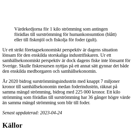
Värdekedjorna för 1 kilo strömming som antingen
förädlas till surströmming för humankonsumtion (blått)
eller till fiskmjöl och fiskolja för foder (gult).
Ur ett strikt företagsekonomiskt perspektiv är dagens situation
lönsam för den enskilda storskaliga industrifiskaren. Ur ett
samhällsekonomiskt perspektiv är dock dagens fiske inte lönsamt för
Sverige. Skulle fiskresursen nyttjas på ett annat sätt gynnar det både
den enskilda medborgaren och samhällsekonomin.
År 2020 bidrog surströmmingsindustrin med knappt 7 miljoner
kronor till samhällsekonomin medan foderindustrin, räknat på
samma mängd strömming, bidrog med 225 000 kronor. Ett kilo
strömming som förädlas till surströmming har 36 gånger högre värde
än samma mängd strömming som blir till foder.
Senast uppdaterad: 2023-04-24
Källor