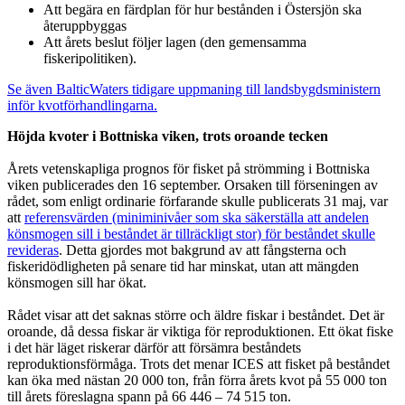
Att begära en färdplan för hur bestånden i Östersjön ska
återuppbyggas
Att årets beslut följer lagen (den gemensamma
fiskeripolitiken).
Se även BalticWaters tidigare uppmaning till landsbygdsministern
inför kvotförhandlingarna.
Höjda kvoter i Bottniska viken, trots oroande tecken
Årets vetenskapliga prognos för fisket på strömming i Bottniska
viken publicerades den 16 september. Orsaken till förseningen av
rådet, som enligt ordinarie förfarande skulle publicerats 31 maj, var
att
referensvärden (miniminivåer som ska säkerställa att andelen
könsmogen sill i beståndet är tillräckligt stor) för beståndet skulle
revideras
. Detta gjordes mot bakgrund av att fångsterna och
fiskeridödligheten på senare tid har minskat, utan att mängden
könsmogen sill har ökat.
Rådet visar att det saknas större och äldre fiskar i beståndet. Det är
oroande, då dessa fiskar är viktiga för reproduktionen. Ett ökat fiske
i det här läget riskerar därför att försämra beståndets
reproduktionsförmåga. Trots det menar ICES att fisket på beståndet
kan öka med nästan 20 000 ton, från förra årets kvot på 55 000 ton
till årets föreslagna spann på 66 446 – 74 515 ton.