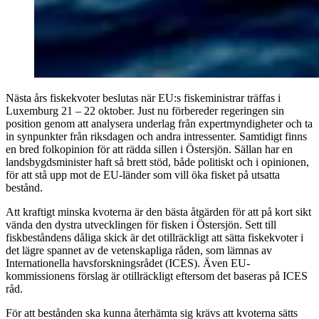
Nästa års fiskekvoter beslutas när EU:s fiskeministrar träffas i
Luxemburg 21 – 22 oktober. Just nu förbereder regeringen sin
position genom att analysera underlag från expertmyndigheter och ta
in synpunkter från riksdagen och andra intressenter. Samtidigt finns
en bred folkopinion för att rädda sillen i Östersjön. Sällan har en
landsbygdsminister haft så brett stöd, både politiskt och i opinionen,
för att stå upp mot de EU-länder som vill öka fisket på utsatta
bestånd.
Att kraftigt minska kvoterna är den bästa åtgärden för att på kort sikt
vända den dystra utvecklingen för fisken i Östersjön. Sett till
fiskbeståndens dåliga skick är det otillräckligt att sätta fiskekvoter i
det lägre spannet av de vetenskapliga råden, som lämnas av
Internationella havsforskningsrådet (ICES). Även EU-
kommissionens förslag är otillräckligt eftersom det baseras på ICES
råd.
För att bestånden ska kunna återhämta sig krävs att kvoterna sätts