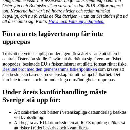
Diagrammet visar hur fiskekvoterna för sill/strömming i centrala
Östersjön och Bottniska viken varierat sedan 2018. Siffror anges i
ton. Kvoterna har varit på högre nivåer och sedan minskat
betydligt, och nu föreslås de öka återigen - utan att bestånden fått tid
att återhämta sig. Källa:
Havs- och Vattenmyndigheten.
Förra årets lagövertramp får inte
upprepas
Trots att de vetenskapliga underlagen förra året visade att sillen i
centrala Östersjön skulle få svårt att återhämta sig, även om fisket
stoppades, beslutade EU:s fiskeministrar att tillåta fortsatt riktat fiske.
Beslutet bröt med den gemensamma fiskeripolitiken
som kräver att
alla beslut ska baseras på vetenskap för att främja hållbarhet. Det
kan inte tolereras och får under inga omständigheter upprepas.
Under årets kvotförhandling måste
Sverige stå upp för:
Att osäkerhet och brister i vetenskapliga dataunderlag beaktas
vid kvotsättning
Att begära av EU-kommissionen att ICES uppdrag utökas så
att risker i rådet beskrivs och kvantifieras