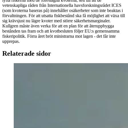
lyfta riskerna med de föreslagna kvoterna, sett till att de
vetenskapliga råden från Internationella havsforskningsrådet ICES
(som kvoterna baseras på) innehåller osäkerheter som inte beaktas i
förvaltningen. För att utsatta fiskbestånd ska få möjlighet att växa till
sig krävsjust nu lägre kvoter med större säkerhetsmarginaler.
Kullgren måste även verka för att en plan för att återuppbygga
bestånden tas fram och att kvotbesluten följer EU:s gemensamma
fiskeripolitik. Förra året bröt ministrarna mot lagen - det får inte
upprepas.
Relaterade sidor