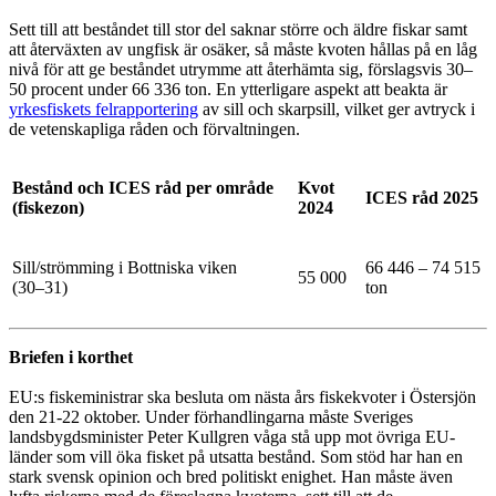
Sett till att beståndet till stor del saknar större och äldre fiskar samt
att återväxten av ungfisk är osäker, så måste kvoten hållas på en låg
nivå för att ge beståndet utrymme att återhämta sig, förslagsvis 30–
50 procent under 66 336 ton. En ytterligare aspekt att beakta är
yrkesfiskets felrapportering
av sill och skarpsill, vilket ger avtryck i
de vetenskapliga råden och förvaltningen.
Bestånd och ICES råd per område
Kvot
ICES råd 2025
(fiskezon)
2024
Sill/strömming i Bottniska viken
66 446 – 74 515
55 000
(30–31)
ton
Briefen i korthet
EU:s fiskeministrar ska besluta om nästa års fiskekvoter i Östersjön
den 21-22 oktober. Under förhandlingarna måste Sveriges
landsbygdsminister Peter Kullgren våga stå upp mot övriga EU-
länder som vill öka fisket på utsatta bestånd. Som stöd har han en
stark svensk opinion och bred politiskt enighet. Han måste även