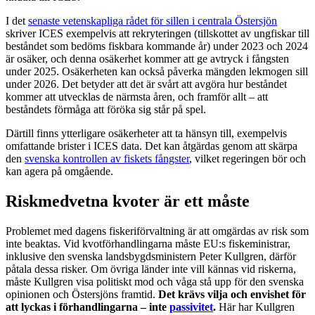
I det
senaste vetenskapliga rådet för sillen i centrala Östersjön
skriver ICES exempelvis att rekryteringen (tillskottet av ungfiskar till
beståndet som bedöms fiskbara kommande år) under 2023 och 2024
är osäker, och denna osäkerhet kommer att ge avtryck i fångsten
under 2025. Osäkerheten kan också påverka mängden lekmogen sill
under 2026. Det betyder att det är svårt att avgöra hur beståndet
kommer att utvecklas de närmsta åren, och framför allt – att
beståndets förmåga att föröka sig står på spel.
Därtill finns ytterligare osäkerheter att ta hänsyn till, exempelvis
omfattande brister i ICES data. Det kan åtgärdas genom att skärpa
den
svenska kontrollen av fiskets fångster
, vilket regeringen bör och
kan agera på omgående.
Riskmedvetna kvoter är ett måste
Problemet med dagens fiskeriförvaltning är att omgärdas av risk som
inte beaktas. Vid kvotförhandlingarna måste EU:s fiskeministrar,
inklusive den svenska landsbygdsministern Peter Kullgren, därför
påtala dessa risker. Om övriga länder inte vill kännas vid riskerna,
måste Kullgren visa politiskt mod och våga stå upp för den svenska
opinionen och Östersjöns framtid.
Det krävs vilja och envishet för
att lyckas i förhandlingarna – inte
passivitet
.
Här har Kullgren