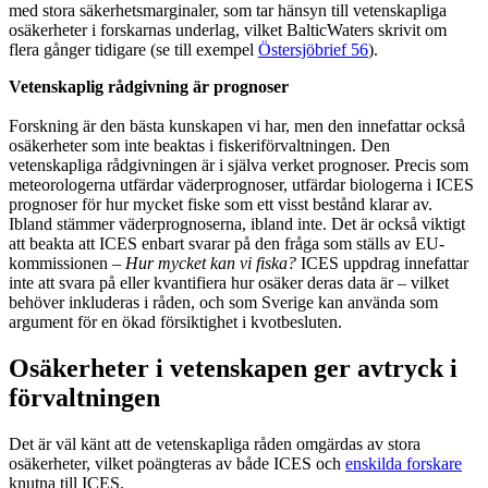
med stora säkerhetsmarginaler, som tar hänsyn till vetenskapliga
osäkerheter i forskarnas underlag, vilket BalticWaters skrivit om
flera gånger tidigare (se till exempel
Östersjöbrief 56
).
Vetenskaplig rådgivning är prognoser
Forskning är den bästa kunskapen vi har, men den innefattar också
osäkerheter som inte beaktas i fiskeriförvaltningen. Den
vetenskapliga rådgivningen är i själva verket prognoser. Precis som
meteorologerna utfärdar väderprognoser, utfärdar biologerna i ICES
prognoser för hur mycket fiske som ett visst bestånd klarar av.
Ibland stämmer väderprognoserna, ibland inte. Det är också viktigt
att beakta att ICES enbart svarar på den fråga som ställs av EU-
kommissionen –
Hur mycket kan vi fiska?
ICES uppdrag innefattar
inte att svara på eller kvantifiera hur osäker deras data är – vilket
behöver inkluderas i råden, och som Sverige kan använda som
argument för en ökad försiktighet i kvotbesluten.
Osäkerheter i vetenskapen ger avtryck i
förvaltningen
Det är väl känt att de vetenskapliga råden omgärdas av stora
osäkerheter, vilket poängteras av både ICES och
enskilda forskare
knutna till ICES.