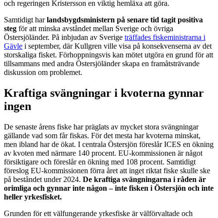
och regeringen Kristersson en viktig hemläxa att göra.
Samtidigt har
landsbygdsministern på senare tid tagit positiva
steg
för att minska avståndet mellan Sverige och övriga
Östersjöländer. På inbjudan av Sverige
träffades fiskeministrarna i
Gävle
i september, där Kullgren ville visa på konsekvenserna av det
storskaliga fisket. Förhoppningsvis kan mötet utgöra en grund för att
tillsammans med andra Östersjöländer skapa en framåtsträvande
diskussion om problemet.
Kraftiga svängningar i kvoterna gynnar
ingen
De senaste årens fiske har präglats av mycket stora svängningar
gällande vad som får fiskas. För det mesta har kvoterna minskat,
men ibland har de ökat. I centrala Östersjön föreslår ICES en ökning
av kvoten med närmare 140 procent. EU-kommissionen är något
försiktigare och föreslår en ökning med 108 procent. Samtidigt
föreslog EU-kommissionen förra året att inget riktat fiske skulle ske
på beståndet under 2024.
De kraftiga svängningarna i råden är
orimliga och gynnar inte någon – inte fisken i Östersjön och inte
heller yrkesfisket.
Grunden för ett välfungerande yrkesfiske är välförvaltade och