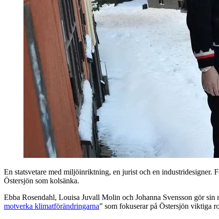
En statsvetare med miljöinriktning, en jurist och en industridesigner. 
Östersjön som kolsänka.
Ebba Rosendahl, Louisa Juvall Molin och Johanna Svensson gör sin näst
motverka klimatförändringarna
” som fokuserar på Östersjön viktiga r