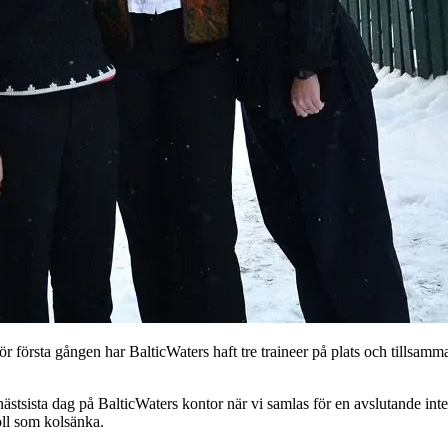
För första gången har BalticWaters haft tre traineer på plats och tillsa
sista dag på BalticWaters kontor när vi samlas för en avslutande inter
oll som kolsänka.