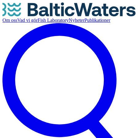
Om oss
Vad vi gör
Fish Laboratory
Nyheter
Publikationer