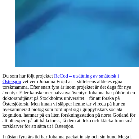
Du som har följt projektet
ReCod – utsättning av småtorsk i
Östersjön
vet vem Johanna Fröjd är – stiftelsens alldeles egna
torskmamma. Efter snart fyra år inom projektet är det dags för nya
äventyr. Eller kanske mer halv-nya äventyr. Johanna har påbörjat en
doktorandtjänst på Stockholms universitet – för att forska på
Östersjötorsk. Men innan vi släpper henne tar vi reda på hur en
nyexaminerad biolog som fördjupat sig i guppyfiskars sociala
kognition, hamnar på en liten forskningsstation på norra Gotland för
att bli expert på att hålla torsk, få dem att leka och kläcka fram små
torsklarver för att sätta ut i Östersjön.
I nästan fyra års tid har Johanna packat in sig och sin hund Mega i