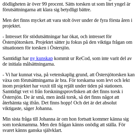
dödligheten är över 99 procent. Sätts torsken ut som litet yngel är
förutsättningarna att klara sig betydligt bättre.
Men det finns mycket att vara stolt över under de fyra första åren i
projektet.
- Intresset för stödutsättningar har ökat, och intresset för
Östersjötorsken. Projektet sätter ju fokus på den viktiga frågan om
situationen för torsken i Östersjön.
Samtidigt har
ny kunskap
kommit ur ReCod, som inte varit del av
de initiala målsättningarna.
- Vi har kunnat visa, på vetenskaplig grund, att Östersjötorsken kan
växa om förutsättningarna är bra. För torskarna som levt och lekt
inom projektet har vuxit till sig rejält under tiden på stationen.
Samtidigt vet vi från forskningsprovfisken att det finns torsk i
Östersjön. De är små, men ändå torsk, så det finns något att
återhämta sig ifrån. Det finns hopp! Och det är det absolut
viktigaste, säger Johanna.
Min sista fråga till Johanna är om hon fortsatt kommer känna sig
som torskmamma. Men den frågan känns onödig att ställa. För
svaret känns ganska självklart.