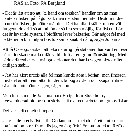
RAS:ar. Foto: PA Berglund
- Det är lätt att tro att ”ta hand om torsken” handlar om att man
hanterar fisken på något sätt, men det stämmer inte. Desto mindre
man stör fisken, ju bättre mår den. Det handlar i stället om en väl
fungerande drift så att miljön är så bra som möjligt för fisken. För
det är levande system, i biofiltret lever bakterier. Går något fel med
bakterierna blir miljön hos torskarna snabbt dålig, säger Johanna.
Att få Östersjötorsken att leka naturligt på stationen har varit en resa
på outforskade marker där stabil drift är en grundförutsättning. Med
både erfarenhet och många lärdomar den hårda vägen blev driften
äntligen stabil.
- Jag har gjort precis alla fel man kunde göra i början, men finessen
med det är att man rättar till dem, lär sig av dem och skapar rutiner
så att det inte händer igen, säger hon.
Men hur hamnade Johanna här? En tjej från Stockholm,
nyexaminerad biolog som skrivit sitt examensarbete om guppyfiskar.
Det var helt enkelt slumpen.
- Jag hade precis flyttat till Gotland och arbetade på ett lantbruk och
tog hand om kor, fram tills jag en dag fick höra att projektet ReCod