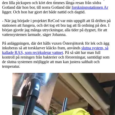
den lilla pickupen och kört den timmes långa resan från södra
Gotland där hon bor, till norra Gotland där
forskningsstationen Ar
ligger. Och hon har gjort det både nattid och dagtid.
- När jag började i projektet ReCod var min uppgift att få driften på
stationen att fungera, och det tog ett bra tag att få ordning på den. I
början gjorde jag många utryckningar, alla tider på dygnet, för att
vattensystemen larmade, säger Johanna.
På anläggningen, där det hålls vuxen Östersjötorsk för lek och ägg
inkuberas så att torsklarver kläcks fram, används
slutna system, så
kallade RAS, som recirkulerar vattnet
. På så sätt har man full
kontroll på reningen från bakterier och föroreningar, samtidigt som
de slutna systemen möjliggör att man kan justera salthalt och
temperatur.