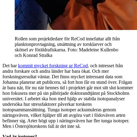
Rollen som projektledare för ReCod innefattar allt från
planktonprovtagning, utsättning av torsklarver och
skötsel av föräldrafiskarna. Foto: Madeleine Kullenbo
och Konrad Stralka
Det har
kommit mycket forskning ur ReCod
, och intresset från
andra forskare och andra länder har bara ökat. Och mer
forskningsresultat väntar. Det finns mycket intressant data som
Johanna planerar att publicera, så fort hon får en stund över. Frågan
är bara när, för nu när hennes tid i projektet går mot sitt slut kommer
hon fokusera mer på sin påbörjade doktorandtjänst på Stockholms
universitet. I arbetet ska hon med hjälp av stabila isotopanalyser
undersöka hur stressfaktorer påverkar torskens
isotopsammansättning. Tunga isotoper ackumuleras genom
näringsväven, vilket hjälper till att avgöra vart i födoväven arten
befinner sig. Arter högt upp i näringsväven har fler tunga isotoper.
Men i Östersjötorskens fall är det inte så.
Vad är isotoper?