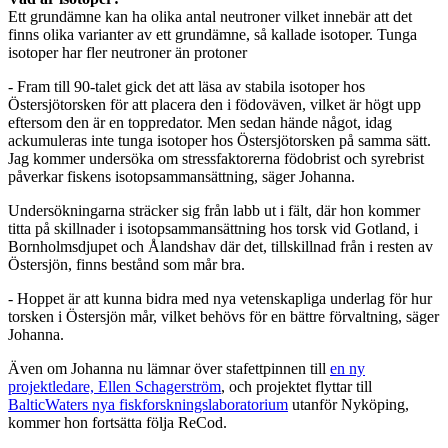
Ett grundämne kan ha olika antal neutroner vilket innebär att det
finns olika varianter av ett grundämne, så kallade isotoper. Tunga
isotoper har fler neutroner än protoner
- Fram till 90-talet gick det att läsa av stabila isotoper hos
Östersjötorsken för att placera den i födoväven, vilket är högt upp
eftersom den är en toppredator. Men sedan hände något, idag
ackumuleras inte tunga isotoper hos Östersjötorsken på samma sätt.
Jag kommer undersöka om stressfaktorerna födobrist och syrebrist
påverkar fiskens isotopsammansättning, säger Johanna.
Undersökningarna sträcker sig från labb ut i fält, där hon kommer
titta på skillnader i isotopsammansättning hos torsk vid Gotland, i
Bornholmsdjupet och Ålandshav där det, tillskillnad från i resten av
Östersjön, finns bestånd som mår bra.
- Hoppet är att kunna bidra med nya vetenskapliga underlag för hur
torsken i Östersjön mår, vilket behövs för en bättre förvaltning, säger
Johanna.
Även om Johanna nu lämnar över stafettpinnen till
en ny
projektledare, Ellen Schagerström
, och projektet flyttar till
BalticWaters nya fiskforskningslaboratorium
utanför Nyköping,
kommer hon fortsätta följa ReCod.