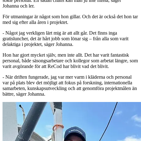
sökte personal. En sådan chans kan man ju inte missa, säger
Johanna och ler.
För utmaningar är något som hon gillar. Och det är också det hon tar
med sig efter alla åren i projektet.
- Något jag verkligen lärt mig är att allt går. Det finns inga
gratisluncher, det är hårt jobb som lönar sig – från alla som varit
delaktiga i projektet, säger Johanna.
Hon har gjort mycket själv, men inte allt. Det har varit fantastisk
personal, både säsongsarbetare och kollegor som arbetat längre, som
varit avgörande för att ReCod har blivit vad det blivit.
- När driften fungerade, jag var mer varm i kläderna och personal
var på plats blev det möjligt att fokus på forskning, internationella
samarbeten, kunskapsutveckling och att genomföra projektmålen än
bättre, säger Johanna.