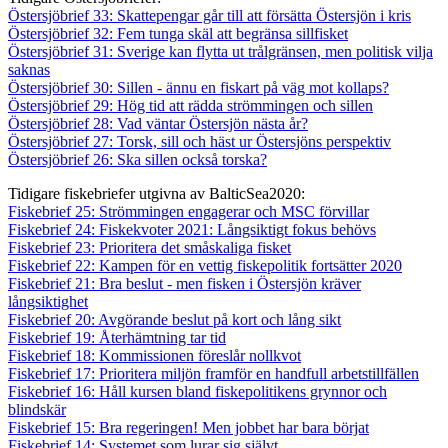
Östersjöbrief 33: Skattepengar går till att försätta Östersjön i kris
Östersjöbrief 32: Fem tunga skäl att begränsa sillfisket
Östersjöbrief 31: Sverige kan flytta ut trålgränsen, men politisk vilja
saknas
Östersjöbrief 30: Sillen - ännu en fiskart på väg mot kollaps?
Östersjöbrief 29: Hög tid att rädda strömmingen och sillen
Östersjöbrief 28: Vad väntar Östersjön nästa år?
Östersjöbrief 27: Torsk, sill och häst ur Östersjöns perspektiv
Östersjöbrief 26: Ska sillen också torska?
Tidigare fiskebriefer utgivna av BalticSea2020:
Fiskebrief 25: Strömmingen engagerar och MSC förvillar
Fiskebrief 24: Fiskekvoter 2021: Långsiktigt fokus behövs
Fiskebrief 23: Prioritera det småskaliga fisket
Fiskebrief 22: Kampen för en vettig fiskepolitik fortsätter 2020
Fiskebrief 21: Bra beslut - men fisken i Östersjön kräver
långsiktighet
Fiskebrief 20: Avgörande beslut på kort och lång sikt
Fiskebrief 19: Återhämtning tar tid
Fiskebrief 18: Kommissionen föreslår nollkvot
Fiskebrief 17: Prioritera miljön framför en handfull arbetstillfällen
Fiskebrief 16: Håll kursen bland fiskepolitikens grynnor och
blindskär
Fiskebrief 15: Bra regeringen! Men jobbet har bara börjat
Fiskebrief 14: Systemet som lurar sig självt