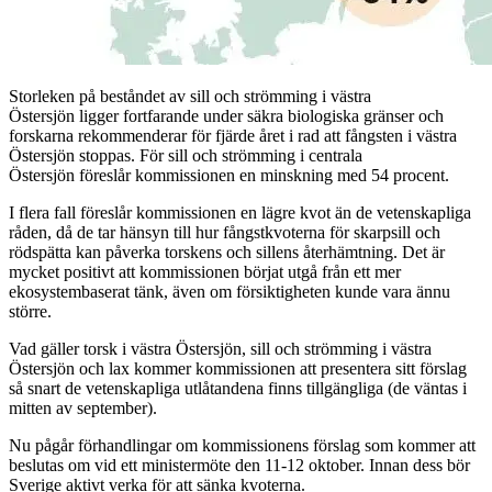
Storleken på beståndet av sill och strömming i västra
Östersjön ligger fortfarande under säkra biologiska gränser och
forskarna rekommenderar för fjärde året i rad att fångsten i västra
Östersjön stoppas. För sill och strömming i centrala
Östersjön föreslår kommissionen en minskning med 54 procent.
I flera fall föreslår kommissionen en lägre kvot än de vetenskapliga
råden, då de tar hänsyn till hur fångstkvoterna för skarpsill och
rödspätta kan påverka torskens och sillens återhämtning. Det är
mycket positivt att kommissionen börjat utgå från ett mer
ekosystembaserat tänk, även om försiktigheten kunde vara ännu
större.
Vad gäller torsk i västra Östersjön, sill och strömming i västra
Östersjön och lax kommer kommissionen att presentera sitt förslag
så snart de vetenskapliga utlåtandena finns tillgängliga (de väntas i
mitten av september).
Nu pågår förhandlingar om kommissionens förslag som kommer att
beslutas om vid ett ministermöte den 11-12 oktober. Innan dess bör
Sverige aktivt verka för att sänka kvoterna.