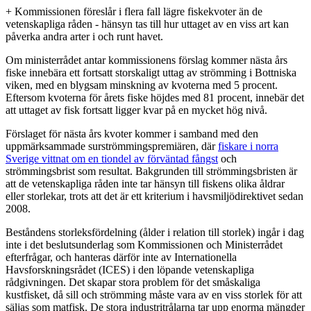
+ Kommissionen föreslår i flera fall lägre fiskekvoter än de
vetenskapliga råden - hänsyn tas till hur uttaget av en viss art kan
påverka andra arter i och runt havet.
Om ministerrådet antar kommissionens förslag kommer nästa års
fiske innebära ett fortsatt storskaligt uttag av strömming i Bottniska
viken, med en blygsam minskning av kvoterna med 5 procent.
Eftersom kvoterna för årets fiske höjdes med 81 procent, innebär det
att uttaget av fisk fortsatt ligger kvar på en mycket hög nivå.
Förslaget för nästa års kvoter kommer i samband med den
uppmärksammade surströmmingspremiären, där
fiskare i norra
Sverige vittnat om en tiondel av förväntad fångst
och
strömmingsbrist som resultat. Bakgrunden till strömmingsbristen är
att de vetenskapliga råden inte tar hänsyn till fiskens olika åldrar
eller storlekar, trots att det är ett kriterium i havsmiljödirektivet sedan
2008.
Beståndens storleksfördelning (ålder i relation till storlek) ingår i dag
inte i det beslutsunderlag som Kommissionen och Ministerrådet
efterfrågar, och hanteras därför inte av Internationella
Havsforskningsrådet (ICES) i den löpande vetenskapliga
rådgivningen. Det skapar stora problem för det småskaliga
kustfisket, då sill och strömming måste vara av en viss storlek för att
säljas som matfisk. De stora industritrålarna tar upp enorma mängder