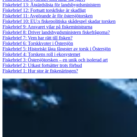
Fiskebrief 13: Åtgärdslista för landsbygdsministern
Fiskebrief 12: Fortsatt torskfiske är skadligt
Fiskebrief 11: Avgörande år för östersjötorsken
Fiskebrief 10: EU:s fiskepolitiska skådespel skadar torsken
Fiskebrief 9: Ansvaret vilar på fiskeministrarna
Fiskebrief 8: Driver landsbygdsministern fiskefrågorna?
Fiskebrief 7: Vem har rätt till fisken?
Fiskebrief 6: Torskkvoter i Östersjön
Fiskebrief 5: Historiskt låga fångster av torsk i Östersjön
Fiskebrief 4: Torskens roll i ekosystemet
Fiskebrief 3: Östersjötorsken – en unik och isolerad art
Fiskebrief 2: Utkast fortsätter trots förbud
Fiskebrief 1: Hur stor är fiskenäringen?