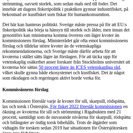
strömming, oavsett storlek, som sedan mals ned till foder. Det
innebär att dagens fiskeripolitik i praktiken gynnar industrifisket, på
bekostnad av kustfisket som fiskar för humankonsumtion.
Det här kan hanteras politiskt. Sverige måste pressa på för att EU:s
fiskeripolitik ska börja ta hänsyn till storlek och ålder, men innan det
genomförs kan ministrarna komma överens om lägre kvoter än
kommissionens förslag. Ministerrådet går ofta emot kommissionens
förslag och tilldelar större kvoter än de vetenskapliga
rekommendationerna, och Sverige måste därför arbeta för att
kvoterna i stället sätts lägre än förslagen. För att täcka upp för
vetenskaplig osäkerhet anser forskare från Stockholms universitet att
kvoterna bör sättas
50 procent lägre än ICES vetenskapliga råd
,
vilket skulle gynna både ekosystemet och kustfisket. Det är något
som riksdagen och regeringen aktivt borde verka för.
Kommissionens förslag
Kommissionen föreslår varje år kvoter för sill, skarpsill, rödspätta,
lax och torsk i Östersjön.
För fisket 2022 föreslår kommissionen
en
ökning av kvoterna för sill och strömming i Rigabukten med 21
procent, samtidigt som de nuvarande nivåerna för skarpsill, rödspätta
och bifångster av östlig torsk bibehålls. Trots de åtgärder som
vidtagits för torsken sedan 2019 har situationen för Östersjötorsken