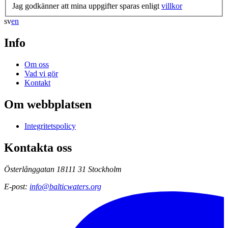
Jag godkänner att mina uppgifter sparas enligt
villkor
sv
en
Info
Om oss
Vad vi gör
Kontakt
Om webbplatsen
Integritetspolicy
Kontakta oss
Österlånggatan 18
111 31 Stockholm
E-post
:
info@balticwaters.org