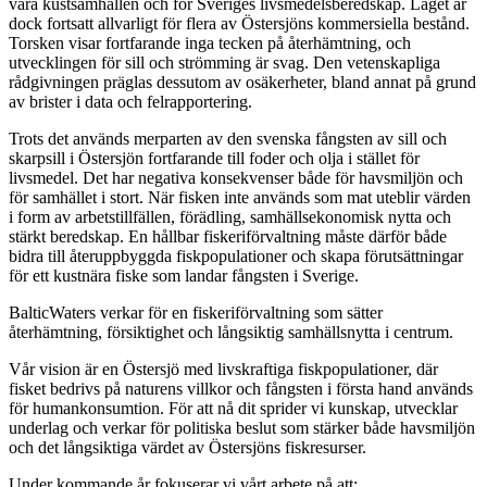
våra kustsamhällen och för Sveriges livsmedelsberedskap. Läget är
dock fortsatt allvarligt för flera av Östersjöns kommersiella bestånd.
Torsken visar fortfarande inga tecken på återhämtning, och
utvecklingen för sill och strömming är svag. Den vetenskapliga
rådgivningen präglas dessutom av osäkerheter, bland annat på grund
av brister i data och felrapportering.
Trots det används merparten av den svenska fångsten av sill och
skarpsill i Östersjön fortfarande till foder och olja i stället för
livsmedel. Det har negativa konsekvenser både för havsmiljön och
för samhället i stort. När fisken inte används som mat uteblir värden
i form av arbetstillfällen, förädling, samhällsekonomisk nytta och
stärkt beredskap. En hållbar fiskeriförvaltning måste därför både
bidra till återuppbyggda fiskpopulationer och skapa förutsättningar
för ett kustnära fiske som landar fångsten i Sverige.
BalticWaters verkar för en fiskeriförvaltning som sätter
återhämtning, försiktighet och långsiktig samhällsnytta i centrum.
Vår vision är en Östersjö med livskraftiga fiskpopulationer, där
fisket bedrivs på naturens villkor och fångsten i första hand används
för humankonsumtion. För att nå dit sprider vi kunskap, utvecklar
underlag och verkar för politiska beslut som stärker både havsmiljön
och det långsiktiga värdet av Östersjöns fiskresurser.
Under kommande år fokuserar vi vårt arbete på att: