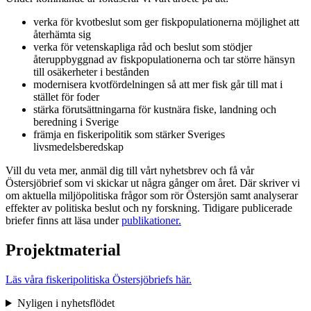
verka för kvotbeslut som ger fiskpopulationerna möjlighet att
återhämta sig
verka för vetenskapliga råd och beslut som stödjer
återuppbyggnad av fiskpopulationerna och tar större hänsyn
till osäkerheter i bestånden
modernisera kvotfördelningen så att mer fisk går till mat i
stället för foder
stärka förutsättningarna för kustnära fiske, landning och
beredning i Sverige
främja en fiskeripolitik som stärker Sveriges
livsmedelsberedskap
Vill du veta mer, anmäl dig till vårt nyhetsbrev och få vår
Östersjöbrief som vi skickar ut några gånger om året. Där skriver vi
om aktuella miljöpolitiska frågor som rör Östersjön samt analyserar
effekter av politiska beslut och ny forskning. Tidigare publicerade
briefer finns att läsa under
publikationer.
Projektmaterial
Läs våra fiskeripolitiska Östersjöbriefs här.
Nyligen i nyhetsflödet